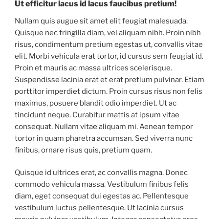
Ut efficitur lacus id lacus faucibus pretium!
Nullam quis augue sit amet elit feugiat malesuada.
Quisque nec fringilla diam, vel aliquam nibh. Proin nibh
risus, condimentum pretium egestas ut, convallis vitae
elit. Morbi vehicula erat tortor, id cursus sem feugiat id.
Proin et mauris ac massa ultrices scelerisque.
Suspendisse lacinia erat et erat pretium pulvinar. Etiam
porttitor imperdiet dictum. Proin cursus risus non felis
maximus, posuere blandit odio imperdiet. Ut ac
tincidunt neque. Curabitur mattis at ipsum vitae
consequat. Nullam vitae aliquam mi. Aenean tempor
tortor in quam pharetra accumsan. Sed viverra nunc
finibus, ornare risus quis, pretium quam.
Quisque id ultrices erat, ac convallis magna. Donec
commodo vehicula massa. Vestibulum finibus felis
diam, eget consequat dui egestas ac. Pellentesque
vestibulum luctus pellentesque. Ut lacinia cursus