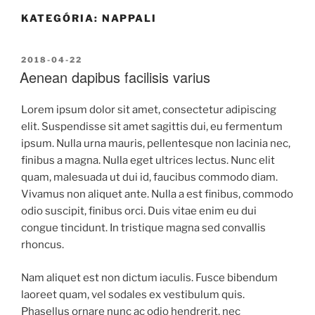
KATEGÓRIA:
NAPPALI
2018-04-22
Aenean dapibus facilisis varius
Lorem ipsum dolor sit amet, consectetur adipiscing
elit. Suspendisse sit amet sagittis dui, eu fermentum
ipsum. Nulla urna mauris, pellentesque non lacinia nec,
finibus a magna. Nulla eget ultrices lectus. Nunc elit
quam, malesuada ut dui id, faucibus commodo diam.
Vivamus non aliquet ante. Nulla a est finibus, commodo
odio suscipit, finibus orci. Duis vitae enim eu dui
congue tincidunt. In tristique magna sed convallis
rhoncus.
Nam aliquet est non dictum iaculis. Fusce bibendum
laoreet quam, vel sodales ex vestibulum quis.
Phasellus ornare nunc ac odio hendrerit, nec