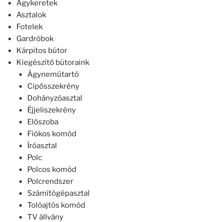
Ágykeretek
Asztalok
Fotelek
Gardróbok
Kárpitos bútor
Kiegészítő bútoraink
Ágyneműtartó
Cipősszekrény
Dohányzóasztal
Éjjeliszekrény
Előszoba
Fiókos komód
Íróasztal
Polc
Polcos komód
Polcrendszer
Számítógépasztal
Tolóajtós komód
TV állvány