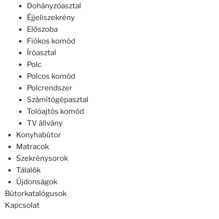
Dohányzóasztal
Éjjeliszekrény
Előszoba
Fiókos komód
Íróasztal
Polc
Polcos komód
Polcrendszer
Számítógépasztal
Tolóajtós komód
TV állvány
Konyhabútor
Matracok
Szekrénysorok
Tálalók
Újdonságok
Bútorkatalógusok
Kapcsolat