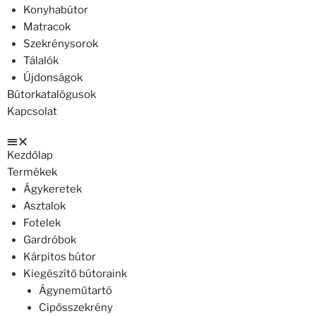
Konyhabútor
Matracok
Szekrénysorok
Tálalók
Újdonságok
Bútorkatalógusok
Kapcsolat
Kezdőlap
Termékek
Ágykeretek
Asztalok
Fotelek
Gardróbok
Kárpitos bútor
Kiegészítő bútoraink
Ágyneműtartó
Cipősszekrény