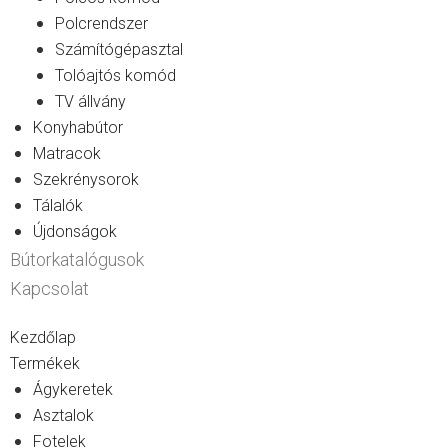
Polcrendszer
Számítógépasztal
Tolóajtós komód
TV állvány
Konyhabútor
Matracok
Szekrénysorok
Tálalók
Újdonságok
Bútorkatalógusok
Kapcsolat
Kezdőlap
Termékek
Ágykeretek
Asztalok
Fotelek