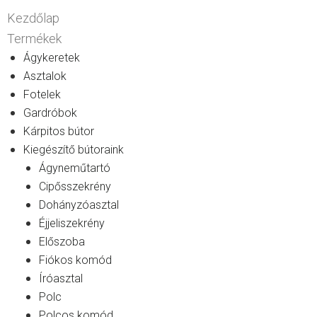
Kezdőlap
Termékek
Ágykeretek
Asztalok
Fotelek
Gardróbok
Kárpitos bútor
Kiegészítő bútoraink
Ágyneműtartó
Cipősszekrény
Dohányzóasztal
Éjjeliszekrény
Előszoba
Fiókos komód
Íróasztal
Polc
Polcos komód