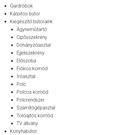
Gardróbok
Kárpitos bútor
Kiegészítő bútoraink
Ágyneműtartó
Cipősszekrény
Dohányzóasztal
Éjjeliszekrény
Előszoba
Fiókos komód
Íróasztal
Polc
Polcos komód
Polcrendszer
Számítógépasztal
Tolóajtós komód
TV állvány
Konyhabútor