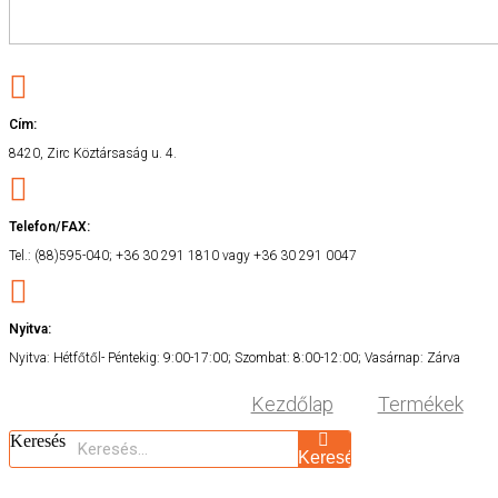
Cím:
8420, Zirc Köztársaság u. 4.
Telefon/FAX:
Tel.: (88)595-040; +36 30 291 1810 vagy +36 30 291 0047
Nyitva:
Nyitva: Hétfőtől- Péntekig: 9:00-17:00; Szombat: 8:00-12:00; Vasárnap: Zárva
Kezdőlap
Termékek
Keresés
Keresés