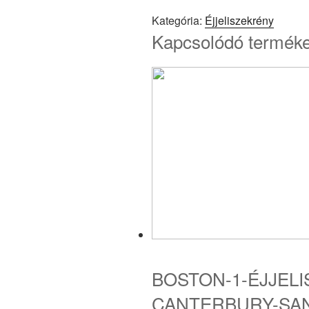
Kategória:
Éjjeliszekrény
Kapcsolódó termék
BOSTON-1-ÉJJELI
CANTERBURY-SA