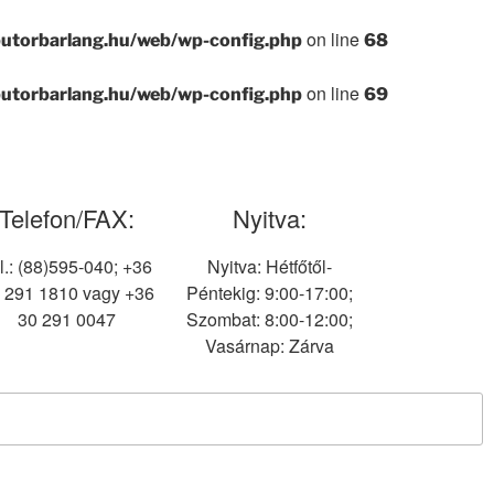
on line
utorbarlang.hu/web/wp-config.php
68
on line
utorbarlang.hu/web/wp-config.php
69
Telefon/FAX:
Nyitva:
l.: (88)595-040; +36
Nyitva: Hétfőtől-
 291 1810 vagy +36
Péntekig: 9:00-17:00;
30 291 0047
Szombat: 8:00-12:00;
Vasárnap: Zárva