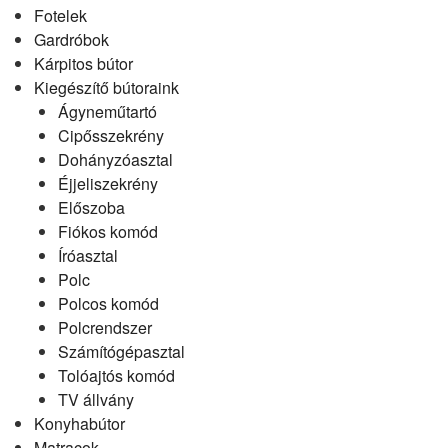
Fotelek
Gardróbok
Kárpitos bútor
Kiegészítő bútoraink
Ágyneműtartó
Cipősszekrény
Dohányzóasztal
Éjjeliszekrény
Előszoba
Fiókos komód
Íróasztal
Polc
Polcos komód
Polcrendszer
Számítógépasztal
Tolóajtós komód
TV állvány
Konyhabútor
Matracok