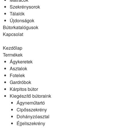
Szekrénysorok
Tálalók
Újdonságok
Bútorkatalógusok
Kapcsolat
Kezdőlap
Termékek
Ágykeretek
Asztalok
Fotelek
Gardróbok
Kárpitos bútor
Kiegészítő bútoraink
Ágyneműtartó
Cipősszekrény
Dohányzóasztal
Éjjeliszekrény