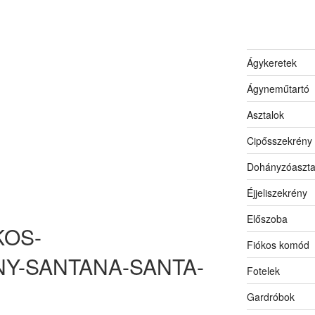
Ágykeretek
Ágyneműtartó
Asztalok
Cipősszekrény
Dohányzóaszta
Éjjeliszekrény
Előszoba
KOS-
Fiókos komód
́NY-SANTANA-SANTA-
Fotelek
Gardróbok