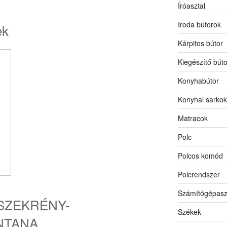
Íróasztal
Iroda bútorok
ek
Kárpitos bútor
Kiegészítő búto
Konyhabútor
Konyhai sarkok
Matracok
Polc
Polcos komód
Polcrendszer
Számítógépasz
SZEKRÉNY-
Székek
NTANA