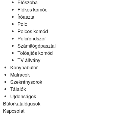
Előszoba
Fiókos komód
Íróasztal
Polc
Polcos komód
Polcrendszer
Számítógépasztal
Tolóajtós komód
TV állvány
Konyhabútor
Matracok
Szekrénysorok
Tálalók
Újdonságok
Bútorkatalógusok
Kapcsolat