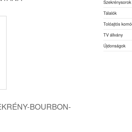
Szekrénysorok
Tálalók
Tolóajtós komó
TV állvány
Újdonságok
EKRÉNY-BOURBON-