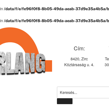
in
/data/f/e/fe96f0f8-8b05-49da-aeab-37d9e35a4b5a/b
in
/data/f/e/fe96f0f8-8b05-49da-aeab-37d9e35a4b5a/b
Cím:
8420, Zirc
Te
Köztársaság u. 4.
30