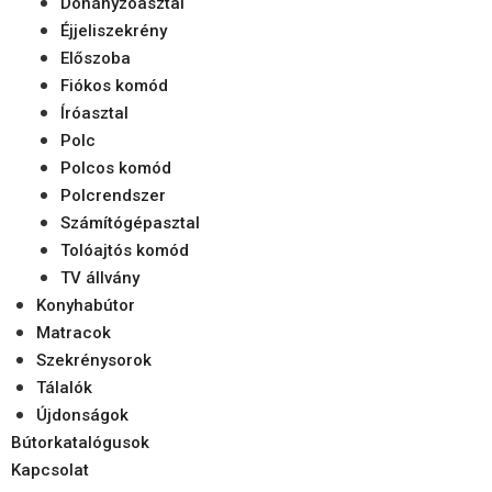
Dohányzóasztal
Éjjeliszekrény
Előszoba
Fiókos komód
Íróasztal
Polc
Polcos komód
Polcrendszer
Számítógépasztal
Tolóajtós komód
TV állvány
Konyhabútor
Matracok
Szekrénysorok
Tálalók
Újdonságok
Bútorkatalógusok
Kapcsolat