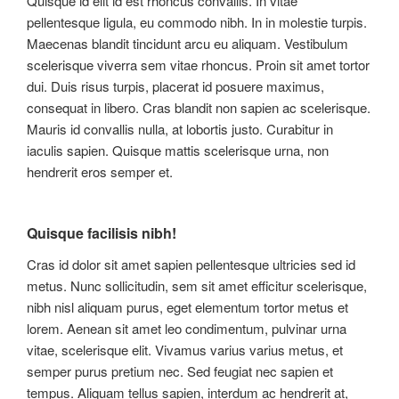
Quisque id elit id est rhoncus convallis. In vitae
pellentesque ligula, eu commodo nibh. In in molestie turpis.
Maecenas blandit tincidunt arcu eu aliquam. Vestibulum
scelerisque viverra sem vitae rhoncus. Proin sit amet tortor
dui. Duis risus turpis, placerat id posuere maximus,
consequat in libero. Cras blandit non sapien ac scelerisque.
Mauris id convallis nulla, at lobortis justo. Curabitur in
iaculis sapien. Quisque mattis scelerisque urna, non
hendrerit eros semper et.
Quisque facilisis nibh!
Cras id dolor sit amet sapien pellentesque ultricies sed id
metus. Nunc sollicitudin, sem sit amet efficitur scelerisque,
nibh nisl aliquam purus, eget elementum tortor metus et
lorem. Aenean sit amet leo condimentum, pulvinar urna
vitae, scelerisque elit. Vivamus varius varius metus, et
semper purus pretium nec. Sed feugiat nec sapien et
tempus. Aliquam tellus sapien, interdum ac hendrerit at,