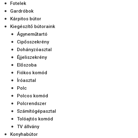
Fotelek
Gardróbok
Kárpitos bútor
Kiegészítő bútoraink
Ágyneműtartó
Cipősszekrény
Dohányzóasztal
Éjjeliszekrény
Előszoba
Fiókos komód
Íróasztal
Polc
Polcos komód
Polcrendszer
Számítógépasztal
Tolóajtós komód
TV állvány
Konyhabútor