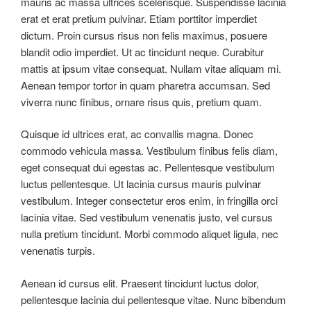
mauris ac massa ultrices scelerisque. Suspendisse lacinia
erat et erat pretium pulvinar. Etiam porttitor imperdiet
dictum. Proin cursus risus non felis maximus, posuere
blandit odio imperdiet. Ut ac tincidunt neque. Curabitur
mattis at ipsum vitae consequat. Nullam vitae aliquam mi.
Aenean tempor tortor in quam pharetra accumsan. Sed
viverra nunc finibus, ornare risus quis, pretium quam.
Quisque id ultrices erat, ac convallis magna. Donec
commodo vehicula massa. Vestibulum finibus felis diam,
eget consequat dui egestas ac. Pellentesque vestibulum
luctus pellentesque. Ut lacinia cursus mauris pulvinar
vestibulum. Integer consectetur eros enim, in fringilla orci
lacinia vitae. Sed vestibulum venenatis justo, vel cursus
nulla pretium tincidunt. Morbi commodo aliquet ligula, nec
venenatis turpis.
Aenean id cursus elit. Praesent tincidunt luctus dolor,
pellentesque lacinia dui pellentesque vitae. Nunc bibendum