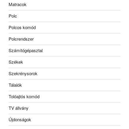
Matracok
Polc
Polcos komód
Polcrendszer
Számítógépasztal
Székek
Szekrénysorok
Tálalók
Tolóajtós komód
TV állvány
Újdonságok