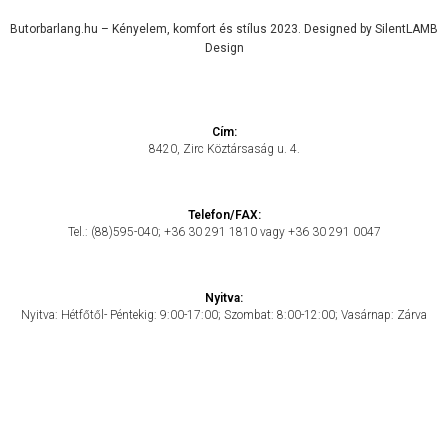
Butorbarlang.hu – Kényelem, komfort és stílus 2023. Designed by SilentLAMB
Design
Cím:
8420, Zirc Köztársaság u. 4.
Telefon/FAX:
Tel.: (88)595-040; +36 30 291 1810 vagy +36 30 291 0047
Nyitva:
Nyitva: Hétfőtől- Péntekig: 9:00-17:00; Szombat: 8:00-12:00; Vasárnap: Zárva