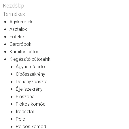
Kezdőlap
Termékek
Ágykeretek
Asztalok
Fotelek
Gardróbok
Kárpitos bútor
Kiegészítő bútoraink
Ágyneműtartó
Cipősszekrény
Dohányzóasztal
Éjjeliszekrény
Előszoba
Fiókos komód
Íróasztal
Polc
Polcos komód