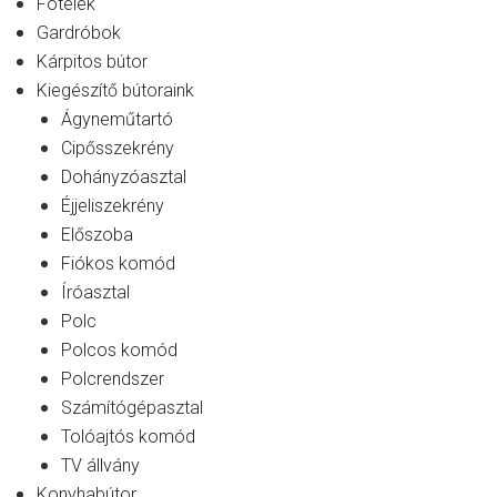
Fotelek
Gardróbok
Kárpitos bútor
Kiegészítő bútoraink
Ágyneműtartó
Cipősszekrény
Dohányzóasztal
Éjjeliszekrény
Előszoba
Fiókos komód
Íróasztal
Polc
Polcos komód
Polcrendszer
Számítógépasztal
Tolóajtós komód
TV állvány
Konyhabútor