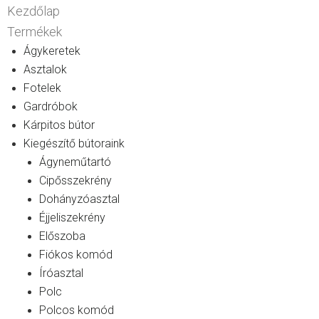
Kezdőlap
Termékek
Ágykeretek
Asztalok
Fotelek
Gardróbok
Kárpitos bútor
Kiegészítő bútoraink
Ágyneműtartó
Cipősszekrény
Dohányzóasztal
Éjjeliszekrény
Előszoba
Fiókos komód
Íróasztal
Polc
Polcos komód