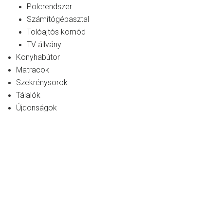
Polcrendszer
Számítógépasztal
Tolóajtós komód
TV állvány
Konyhabútor
Matracok
Szekrénysorok
Tálalók
Újdonságok
Bútorkatalógusok
Kapcsolat
Kezdőlap
Termékek
Ágykeretek
Asztalok
Fotelek