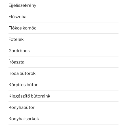
Éjjeliszekrény
Előszoba
Fiókos komód
Fotelek
Gardróbok
Íróasztal
Iroda bútorok
Kárpitos bútor
Kiegészítő bútoraink
Konyhabútor
Konyhai sarkok