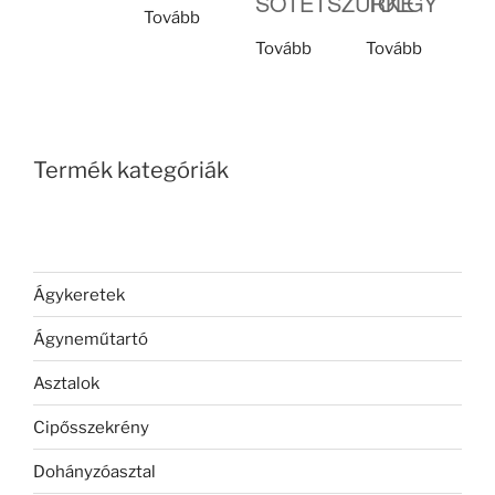
SÖTÉTSZÜRKE
TÖLGY
Tovább
Tovább
Tovább
Termék kategóriák
Ágykeretek
Ágyneműtartó
Asztalok
Cipősszekrény
Dohányzóasztal