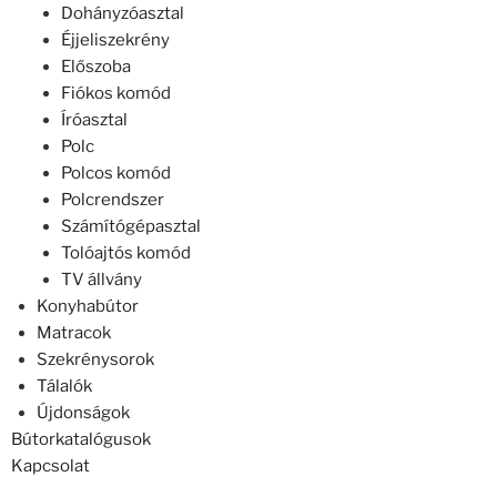
Dohányzóasztal
Éjjeliszekrény
Előszoba
Fiókos komód
Íróasztal
Polc
Polcos komód
Polcrendszer
Számítógépasztal
Tolóajtós komód
TV állvány
Konyhabútor
Matracok
Szekrénysorok
Tálalók
Újdonságok
Bútorkatalógusok
Kapcsolat