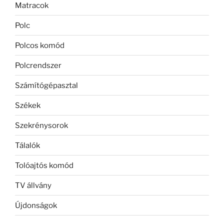
Matracok
Polc
Polcos komód
Polcrendszer
Számítógépasztal
Székek
Szekrénysorok
Tálalók
Tolóajtós komód
TV állvány
Újdonságok