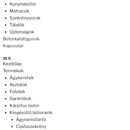
Konyhabútor
Matracok
Szekrénysorok
Tálalók
Újdonságok
Bútorkatalógusok
Kapcsolat
Kezdőlap
Termékek
Ágykeretek
Asztalok
Fotelek
Gardróbok
Kárpitos bútor
Kiegészítő bútoraink
Ágyneműtartó
Cipősszekrény