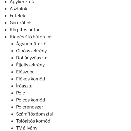
Ágykeretek
Asztalok
Fotelek
Gardróbok
Kárpitos bútor
Kiegészítő bútoraink
Ágyneműtartó
Cipősszekrény
Dohányzóasztal
Éjjeliszekrény
Előszoba
Fiókos komód
Íróasztal
Polc
Polcos komód
Polcrendszer
Számítógépasztal
Tolóajtós komód
TV állvány