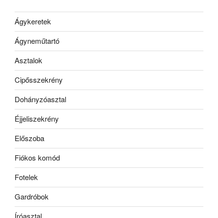
Ágykeretek
Ágyneműtartó
Asztalok
Cipősszekrény
Dohányzóasztal
Éjjeliszekrény
Előszoba
Fiókos komód
Fotelek
Gardróbok
Íróasztal