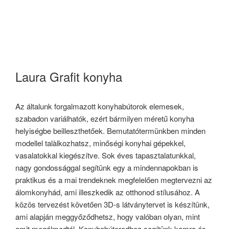
Laura Grafit konyha
Az általunk forgalmazott konyhabútorok elemesek,
szabadon variálhatók, ezért bármilyen méretű konyha
helyiségbe beilleszthetőek. Bemutatótermünkben minden
modellel talàlkozhatsz, minőségi konyhai gépekkel,
vasalatokkal kiegészítve. Sok éves tapasztalatunkkal,
nagy gondossággal segítünk egy a mindennapokban is
praktikus és a mai trendeknek megfelelően megtervezni az
álomkonyhád, ami illeszkedik az otthonod stílusához. A
közös tervezést követően 3D-s látványtervet is készítünk,
ami alapján meggyőződhetsz, hogy valóban olyan, mint
amit megálmodtál. Konyhabútorodhoz segítünk kamra és