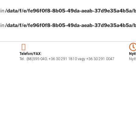
in
/data/f/e/fe96f0f8-8b05-49da-aeab-37d9e35a4b5a/b
in
/data/f/e/fe96f0f8-8b05-49da-aeab-37d9e35a4b5a/b
Telefon/FAX:
Nyit
Tel.: (88)595-040; +36 30 291 1810 vagy +36 30 291 0047
Nyit